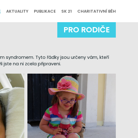
E
AKTUALITY
PUBLIKACE
SK 21
CHARITATIVNÍ BĚH
PRO RODIČE
ým syndromem. Tyto řádky jsou určeny vám, kteří
 jste na ni zcela připraveni.