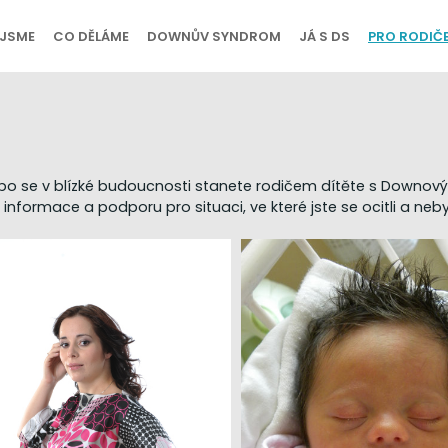
 JSME
CO DĚLÁME
DOWNŮV SYNDROM
JÁ S DS
PRO RODIČ
bo se v blízké budoucnosti stanete rodičem dítěte s Downov
informace a podporu pro situaci, ve které jste se ocitli a nebyli