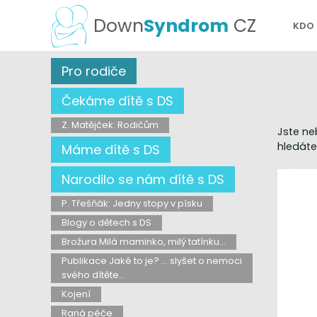
Down
Syndrom
CZ
KDO
Pro rodiče
Čekáme dítě s DS
Z. Matějček: Rodičům
Jste ne
hledáte 
Máme dítě s DS
Narodilo se nám dítě s DS
P. Třešňák: Jedny stopy v písku
Blogy o dětech s DS
Brožura Milá maminko, milý tatínku...
Publikace Jaké to je? ... slyšet o nemoci
svého dítěte...
Kojení
Raná péče