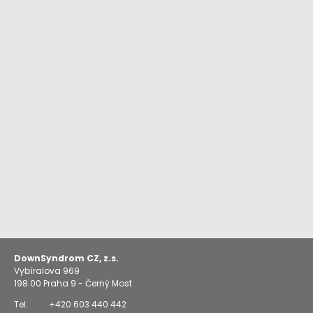
DownSyndrom CZ, z.s.
Vybíralova 969
198 00
Praha 9 - Černý Most
Tel:
+420 603 440 442