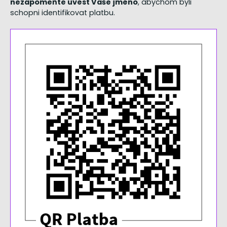
nezapomeňte uvést Vaše jméno
, abychom byli
schopni identifikovat platbu.