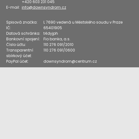
+420 603 231 045
E-mail:
info@downsyndrom.cz
Spisová značka:
L 7690 vedená u Městského soudu v Praze
IČ:
65401905
Datová schránka:
t4dyjph
Bankovní spojení:
Fio banka, a.s.
Číslo účtu:
110 276 091/2010
Transparentní
110 276 091/0600
sbírkový účet:
PayPal účet:
downsyndrom@centrum.cz
Vstup pro členy
Down Syndrom CZ
Klub nejmenších dětí s DS
Klub POUZE rodičů
starších dětí (12+) s DS
Webové stránky vznikly za podpory