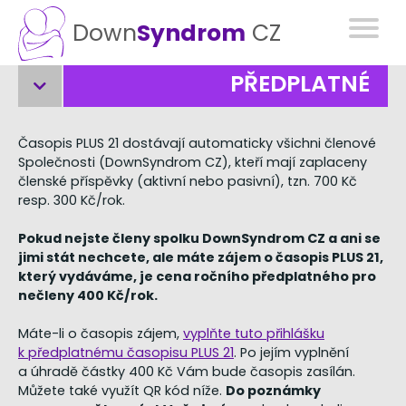
Down
Syndrom
CZ
PŘEDPLATNÉ
Časopis PLUS 21 dostávají automaticky všichni členové
Společnosti (DownSyndrom CZ), kteří mají zaplaceny
členské příspěvky (aktivní nebo pasivní), tzn. 700 Kč
resp. 300 Kč/rok.
Pokud nejste členy spolku DownSyndrom CZ a ani se
jimi stát nechcete, ale máte zájem o časopis PLUS 21,
který vydáváme, je cena ročního předplatného pro
nečleny 400 Kč/rok.
Máte-li o časopis zájem,
vyplňte tuto přihlášku
k předplatnému časopisu PLUS 21
. Po jejím vyplnění
a úhradě částky 400 Kč Vám bude časopis zasílán.
Můžete také využít QR kód níže.
Do poznámky