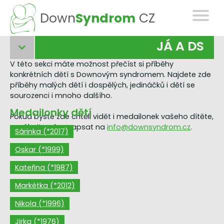
Down
Syndrom
CZ
JÁ A DS
V této sekci máte možnost přečíst si příběhy
konkrétních dětí s Downovým syndromem. Najdete zde
příběhy malých dětí i dospělých, jedináčků i dětí se
sourozenci i mnoho dalšího.
Medailonky dětí
Pokud byste zde chtěli vidět i medailonek vašeho dítěte,
neváhejte nám napsat na
info@downsyndrom.cz
.
Sárinka (*2017)
Oskar (*1999)
Kateřina (*1987)
Markétka (*2012)
Nikola (*1996)
Jirka (*1976)