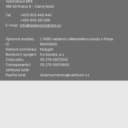
Vybíralova 969
198 00
Praha 9 - Černý Most
Tel:
+420 603 440 442
+420 603 231 045
E-mail:
info@downsyndrom.cz
Spisová značka:
L 7690 vedená u Městského soudu v Praze
IČ:
65401905
Datová schránka:
t4dyjph
Bankovní spojení:
Fio banka, a.s.
Číslo účtu:
110 276 091/2010
Transparentní
110 276 091/0600
sbírkový účet:
PayPal účet:
downsyndrom@centrum.cz
Vstup pro členy
Down Syndrom CZ
Klub nejmenších dětí s DS
Klub POUZE rodičů
starších dětí (12+) s DS