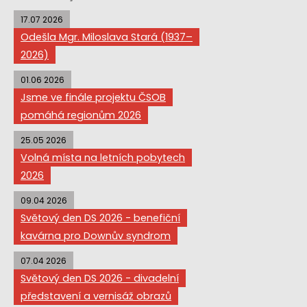
17.07 2026
Odešla Mgr. Miloslava Stará (1937–
2026)
01.06 2026
Jsme ve finále projektu ČSOB
pomáhá regionům 2026
25.05 2026
Volná místa na letních pobytech
2026
09.04 2026
Světový den DS 2026 - benefiční
kavárna pro Downův syndrom
07.04 2026
Světový den DS 2026 - divadelní
představení a vernisáž obrazů