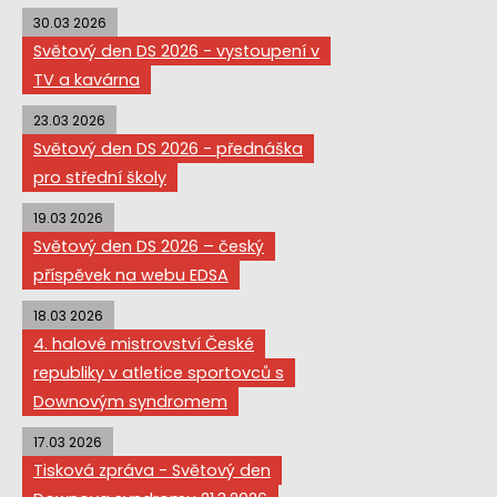
30.03 2026
Světový den DS 2026 - vystoupení v
TV a kavárna
23.03 2026
Světový den DS 2026 - přednáška
pro střední školy
19.03 2026
Světový den DS 2026 – český
příspěvek na webu EDSA
18.03 2026
4. halové mistrovství České
republiky v atletice sportovců s
Downovým syndromem
17.03 2026
Tisková zpráva - Světový den