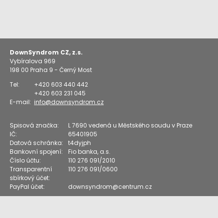
DownSyndrom CZ, z.s.
Vybíralova 969
198 00
Praha 9 - Černý Most
Tel:
+420 603 440 442
+420 603 231 045
E-mail:
info@downsyndrom.cz
Spisová značka:
L 7690 vedená u Městského soudu v Praze
IČ:
65401905
Datová schránka:
t4dyjph
Bankovní spojení:
Fio banka, a.s.
Číslo účtu:
110 276 091/2010
Transparentní
110 276 091/0600
sbírkový účet:
PayPal účet:
downsyndrom@centrum.cz
Vstup pro členy