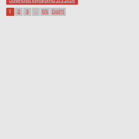
Downova syndromu 21.3.2026
1
2
3
...
65
Dal?í